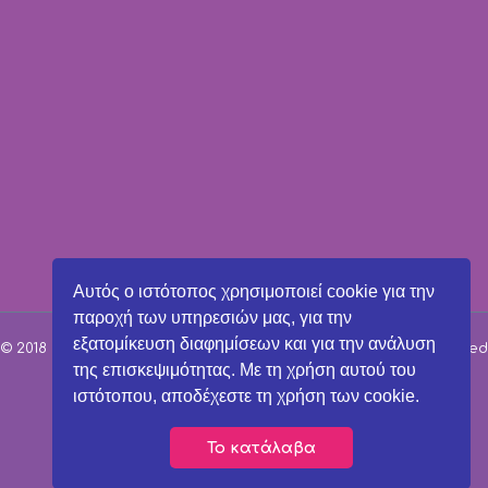
Αυτός ο ιστότοπος χρησιμοποιεί cookie για την
παροχή των υπηρεσιών μας, για την
εξατομίκευση διαφημίσεων και για την ανάλυση
© 2018 Παιδικοί Σταθμοί Μαρούσι | All Rights Reserved | Powered
της επισκεψιμότητας. Με τη χρήση αυτού του
by
ιστότοπου, αποδέχεστε τη χρήση των cookie.
↑
Το κατάλαβα

210 6107507
Τηλέφωνο επικοινωνίας