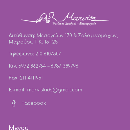
Διεύθυνση:
Μεσογείων 170 & Σαλαμινομάχων,
Μαρούσι, Τ.Κ. 151 25
Τηλέφωνο:
210 6107507
Κιν.
6972 862764
–
6937 389796
Fax:
211 4111961
E-mail:
marviskids@gmail.com

Facebook
Μενού