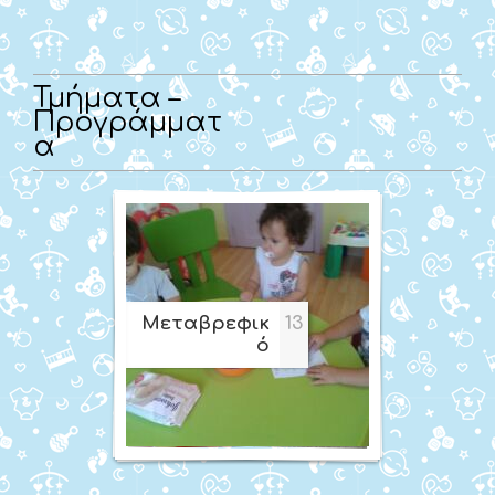
Τμήματα –
Προγράμματ
α
Μεταβρεφικ
13
ό