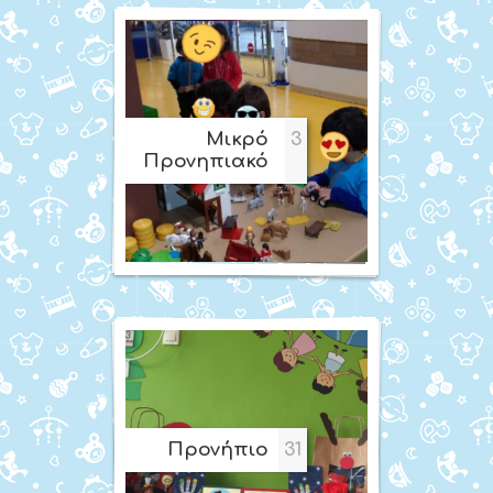
Μικρό
3
Προνηπιακό
Προνήπιο
31